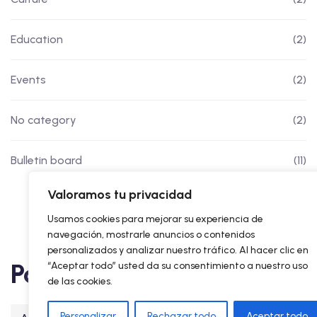
Education
(2)
Events
(2)
No category
(2)
Bulletin board
(11)
Valoramos tu privacidad
Usamos cookies para mejorar su experiencia de
navegación, mostrarle anuncios o contenidos
personalizados y analizar nuestro tráfico. Al hacer clic en
Popular Tags
“Aceptar todo” usted da su consentimiento a nuestro uso
de las cookies.
Personalizar
Rechazar todo
Aceptar todo