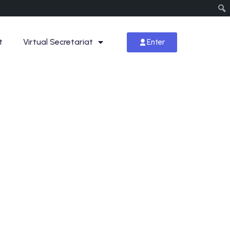
t
Virtual Secretariat
Enter
apuestas, incluidos los juegos de mesa como los dados y el
ogramas de incentivos para los anfitriones mediante el
iento de la productividad del anfitriÃ³n, programar
mbinaciones ganadoras de otros juegos de casino.