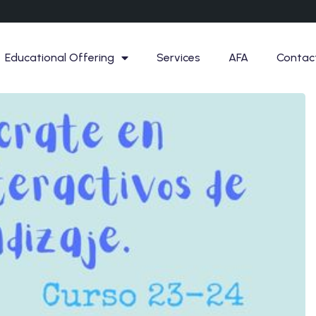
Educational Offering
Services
AFA
Contac
nedas con dinero real, eso cuenta para todos los juegos de 
s utilizan la GestiÃ³n de jugadores Anfitriones para crear pr
de Playersoft, que permite a los gerentes realizar un seguim
orean el piso y la actividad de ingresos.
uinas tragamonedas, por ejemplo, asÃ­ como las reglas y co
amente establecidos en el sitio..