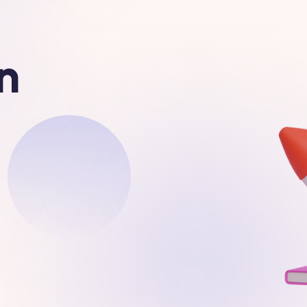
titablers masivos que explotan a los jugadores mÃ¡s dÃ©biles
onos de bitcoin, que es lo que debe usar para recopilar su o
n
.
dia mÃ¡s maravillosa y exÃ³tica.