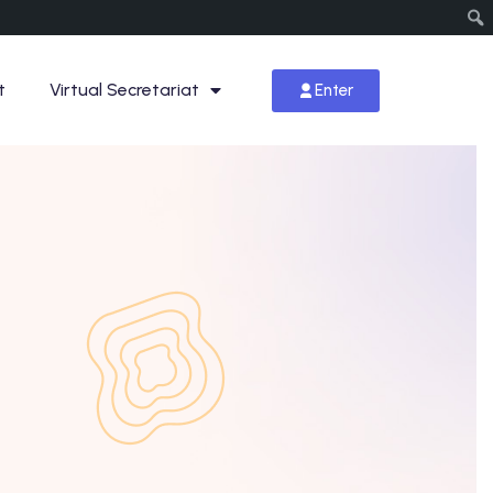
t
Virtual Secretariat
Enter
comprar el producto y obtiene una comisiÃ³n del sitio del
vil.