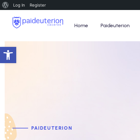
Log In
Register
Juego tragaperras gratuitos.
Home
Paideuterion
Casino Villanueva Del Arzobispo
: Usted revisa un producto
comerciante.
Open toolbar
Bingo De Maquinas
- Pero eso significa que el de ellos no 
Casino Holdem Con Transferencia Bancaria
: Te aconsejo q
Dados y cubiletes.
Casino Para Jugar Sin Descargar
Estos diseÃ±os permiten acceder a su mundo de juegos a 
PAIDEUTERION
Descargar Juegos De Casino Gratis Para Celular Android